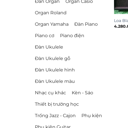
Đàn Organ
Organ Casio
Organ Roland
Loa Bl
Organ Yamaha
Đàn Piano
4.280.
Piano cơ
Piano điện
Đàn Ukulele
Đàn Ukulele gỗ
Đàn Ukulele hình
Đàn Ukulele màu
Nhạc cụ khác
Kèn - Sáo
Thiết bị trường học
Trống Jazz - Cajon
Phụ kiện
Phụ kiện Guitar