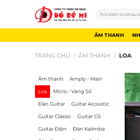
Bỏ
qua
Tìm
kiếm:
nội
dung
ÂM THANH
NH
TRANG CHỦ
/
ÂM THANH
/
LOA
Âm thanh
Amply - Main
Loa
Micro - Vang Số
Đàn Guitar
Guitar Acoustic
Guitar Classic
Guitar Cổ
Guitar Điện
Đàn Kalimba