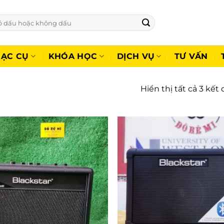
ẠC CỤ
KHÓA HỌC
DỊCH VỤ
TƯ VẤN
Hiển thị tất cả 3 kết