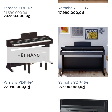
Yamaha YDP-105
Yamaha YDP-103
21.690.000,0
₫
17.990.000,0
₫
Giá
Giá
20.990.000,0
₫
gốc
hiện
là:
tại
21.690.000,0₫.
là:
20.990.000,0₫.
HẾT HÀNG
Yamaha YDP-144
Yamaha YDP-164
22.990.000,0
₫
27.990.000,0
₫