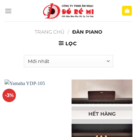
Bỏ
qua
nội
dung
TRANG CHỦ
/
ĐÀN PIANO
LỌC
-3%
HẾT HÀNG