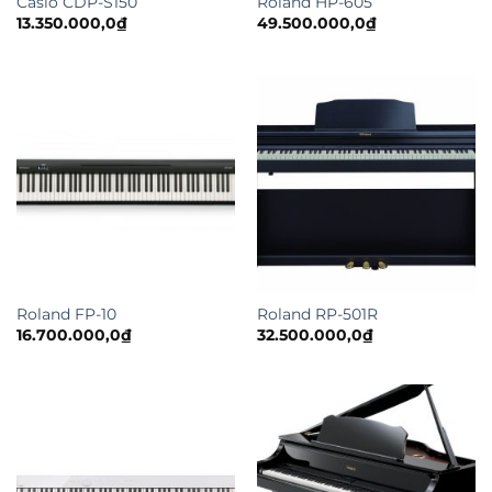
Casio CDP-S150
Roland HP-605
13.350.000,0
₫
49.500.000,0
₫
Roland FP-10
Roland RP-501R
16.700.000,0
₫
32.500.000,0
₫