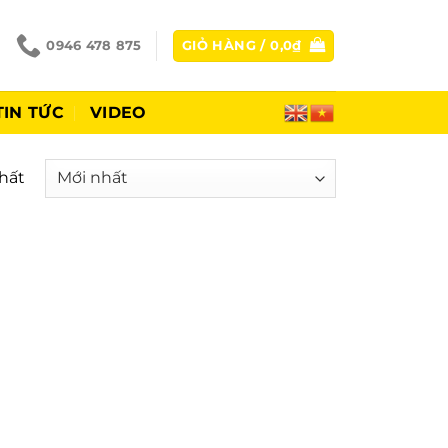
0946 478 875
GIỎ HÀNG /
0,0
₫
TIN TỨC
VIDEO
hất