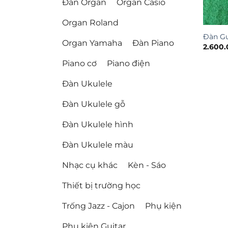
Đàn Organ
Organ Casio
Organ Roland
Đàn Gu
Organ Yamaha
Đàn Piano
2.600.
Piano cơ
Piano điện
Đàn Ukulele
Đàn Ukulele gỗ
Đàn Ukulele hình
Đàn Ukulele màu
Nhạc cụ khác
Kèn - Sáo
Thiết bị trường học
Trống Jazz - Cajon
Phụ kiện
Phụ kiện Guitar