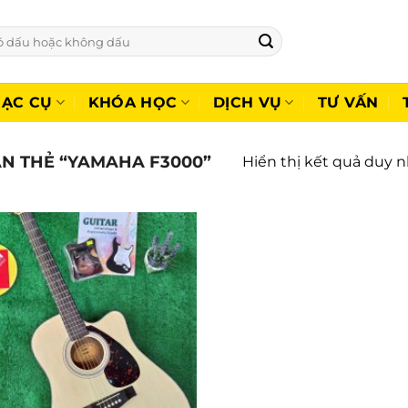
ẠC CỤ
KHÓA HỌC
DỊCH VỤ
TƯ VẤN
N THẺ “YAMAHA F3000”
Hiển thị kết quả duy n