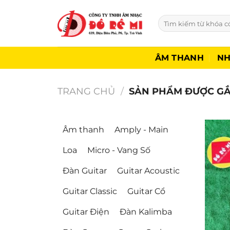
Bỏ
qua
Tìm
kiếm:
nội
dung
ÂM THANH
NH
TRANG CHỦ
/
SẢN PHẨM ĐƯỢC GẮ
Âm thanh
Amply - Main
Loa
Micro - Vang Số
Đàn Guitar
Guitar Acoustic
Guitar Classic
Guitar Cổ
Guitar Điện
Đàn Kalimba