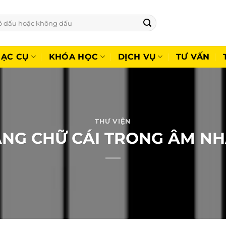
ẠC CỤ
KHÓA HỌC
DỊCH VỤ
TƯ VẤN
THƯ VIỆN
NG CHỮ CÁI TRONG ÂM N