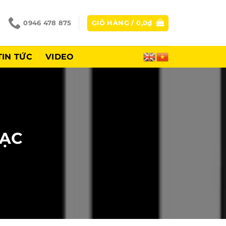
0946 478 875
GIỎ HÀNG /
0,0
₫
TIN TỨC
VIDEO
HẠC