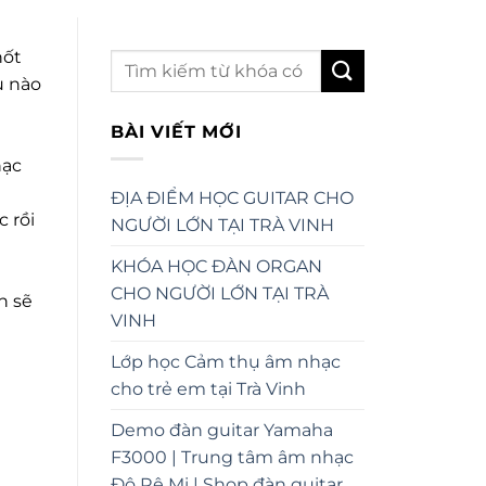
nốt
ụ nào
BÀI VIẾT MỚI
hạc
ĐỊA ĐIỂM HỌC GUITAR CHO
 rồi
NGƯỜI LỚN TẠI TRÀ VINH
KHÓA HỌC ĐÀN ORGAN
CHO NGƯỜI LỚN TẠI TRÀ
n sẽ
VINH
Lớp học Cảm thụ âm nhạc
cho trẻ em tại Trà Vinh
Demo đàn guitar Yamaha
F3000 | Trung tâm âm nhạc
Đô Rê Mi | Shop đàn guitar