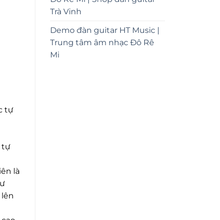
Trà Vinh
Demo đàn guitar HT Music |
Trung tâm âm nhạc Đô Rê
Mi
c tự
 tự
ên là
hư
 lên