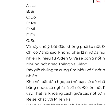
A : La
B: Si
C: Đô
D: Re
E: Mi
F: Fa
G: Sol
Và hãy chú ý, bắt đầu không phải từ nốt Đ
Chỉ có 7 thôi sao, không phải 12 như đã nó
nhiên kí hiệu từ A đến G. Và sẽ còn 5 nốt
Những nốt nhạc Thăng và Giáng
Bây giờ chúng ta cùng tìm hiểu về 5 nốt 
nhiên.
Khi mới bắt đầu học, có thể bạn sẽ dễ nh
bằng nhau, có nghĩa là từ nốt Đô lên nốt 
vậy. Thật ra, khoảng cách giữa các nốt tự
Re sẽ khác với Mi lên Fa.