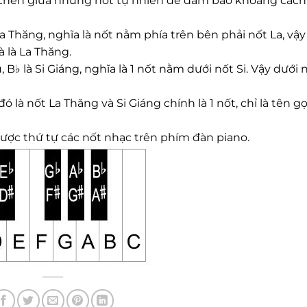
 chen giữa những nốt tự nhiên để đảm bảo khoảng cách
 La Thăng, nghĩa là nốt nằm phía trên bên phải nốt La, vậ
 là La Thăng.
 B♭ là Si Giáng, nghĩa là 1 nốt nằm dưới nốt Si. Vậy dưới n
ó là nốt La Thăng và Si Giáng chính là 1 nốt, chỉ là tên gọ
ược thứ tự các nốt nhạc trên phím đàn piano.