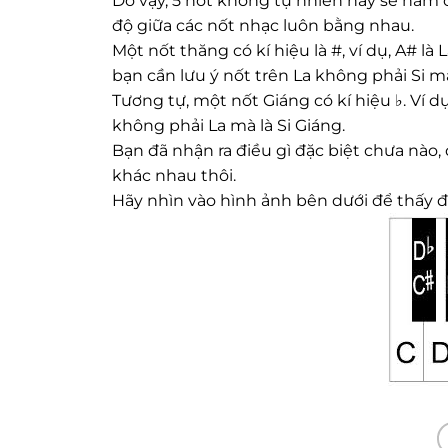
Do vậy, 5 nốt không tự nhiên này sẽ nằm
độ giữa các nốt nhạc luôn bằng nhau.
Một nốt thăng có kí hiệu là #, ví dụ, A# là
bạn cần lưu ý nốt trên La không phải Si mà
Tương tự, một nốt Giáng có kí hiệu ♭. Ví dụ,
không phải La mà là Si Giáng.
Bạn đã nhận ra điều gì đặc biệt chưa nào, đ
khác nhau thôi.
Hãy nhìn vào hình ảnh bên dưới để thấy đ