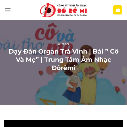
Bỏ
qua
nội
dung
VIDEO
Dạy Đàn Organ Trà Vinh | Bài ” Cô
Và Mẹ” | Trung Tâm Âm Nhạc
Đôrêmi