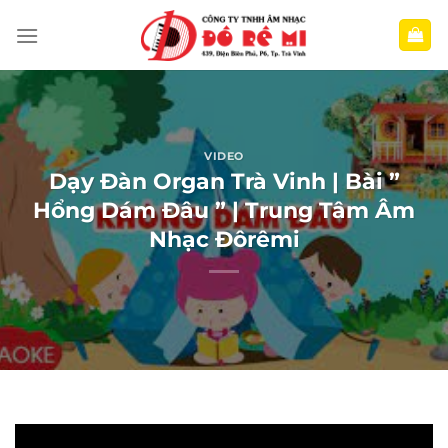
Bỏ
qua
nội
dung
VIDEO
Dạy Đàn Organ Trà Vinh | Bài ”
Hổng Dám Đâu ” | Trung Tâm Âm
Nhạc Đôrêmi