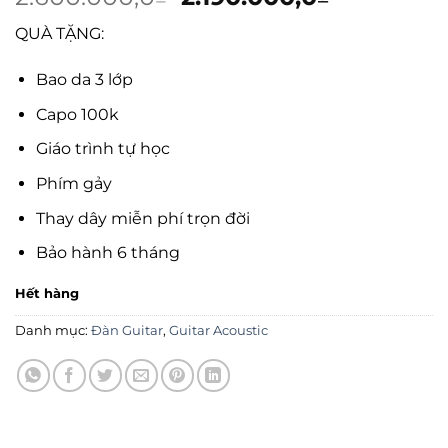
gốc
hiện
QUÀ TẶNG:
là:
tại
2.600.000,0₫.
là:
Bao da 3 lớp
2.190.000
Capo 100k
Giáo trình tự học
Phím gảy
Thay dây miễn phí trọn đời
Bảo hành 6 tháng
Hết hàng
Danh mục:
Đàn Guitar
,
Guitar Acoustic