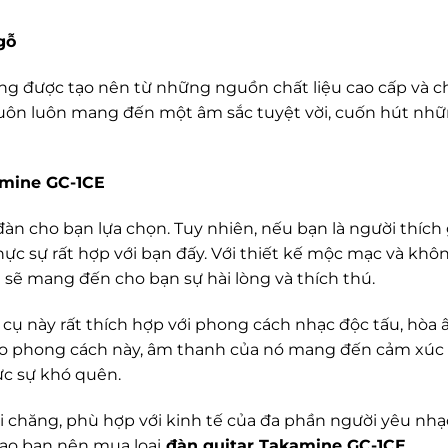
gỗ
ng được tạo nên từ những nguồn chất liệu cao cấp và c
y luôn luôn mang đến một âm sắc tuyệt vời, cuốn hút nh
amine GC-1CE
 đàn cho bạn lựa chọn. Tuy nhiên, nếu bạn là người thích
ực sự rất hợp với bạn đấy. Với thiết kế mộc mạc và khô
 sẽ mang đến cho bạn sự hài lòng và thích thú.
cụ này rất thích hợp với phong cách nhạc độc tấu, hòa 
theo phong cách này, âm thanh của nó mang đến cảm xúc
c sự khó quên.
ải chăng, phù hợp với kinh tế của đa phần người yêu nhạc
sao bạn nên mua loại
đàn guitar Takamine GC-1CE
.