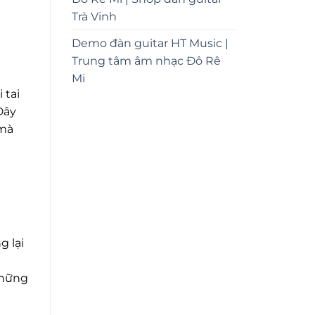
Trà Vinh
Demo đàn guitar HT Music |
Trung tâm âm nhạc Đô Rê
Mi
 tai
Đây
 mà
g lại
những