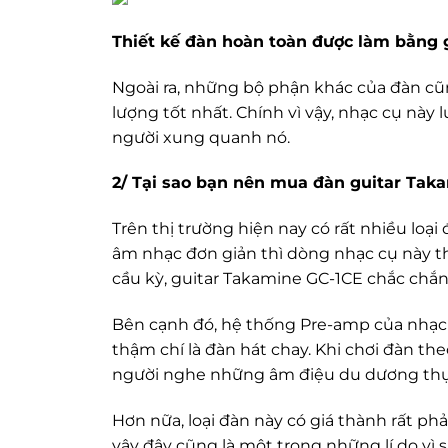
Thiết kế đàn hoàn toàn được làm bằng 
Ngoài ra, những bộ phận khác của đàn cũ
lượng tốt nhất. Chính vì vậy, nhạc cụ nà
người xung quanh nó.
2/ Tại sao bạn nên mua đàn guitar Tak
Trên thị trường hiện nay có rất nhiều loại
âm nhạc đơn giản thì dòng nhạc cụ này th
cầu kỳ, guitar Takamine GC-1CE chắc chắn
Bên cạnh đó, hệ thống Pre-amp của nhạc 
thậm chí là đàn hát chay. Khi chơi đàn 
người nghe những âm điệu du dương thự
Hơn nữa, loại đàn này có giá thành rất ph
vậy đây cũng là một trong những lí do vì 