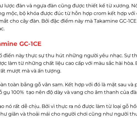
ư lược đàn và ngựa đàn cũng được thiết kế từ xương. N
ng mộc, bộ khóa được đúc từ hỗn hợp crom kết hợp với
 mắt cho cây đàn. Bởi đặc điểm này mà Takamine GC-1CE
c.
kamine GC-1CE
ổ điển này thực sự thu hút những người yêu nhạc. Sự t
ợc làm từ những chất liệu cao cấp với màu sắc hài hòa.
rất mượt mà và ấn tượng.
àn toàn bằng gỗ vân sam. Kết hợp với đó là mặt sau và 
 gụ 100% tạo nên độ dày và vang cho âm thanh của đà
 nó rất dễ chịu. Bởi vì thực ra nó được làm từ loại gỗ h
thư giãn và thoải mái cho người chơi cũng như người t