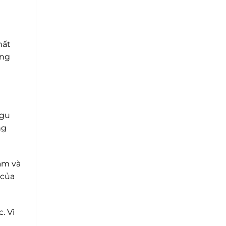
hất
ững
 gu
ng
âm và
 của
. Vì