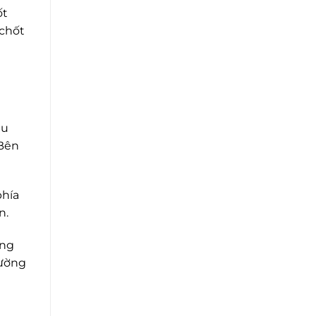
ốt
 chốt
hu
 Bên
phía
n.
ồng
hường