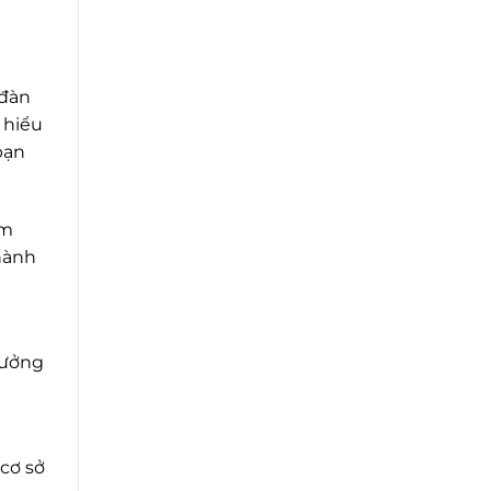
 đàn
 hiểu
bạn
ẩm
hành
hưởng
 cơ sở