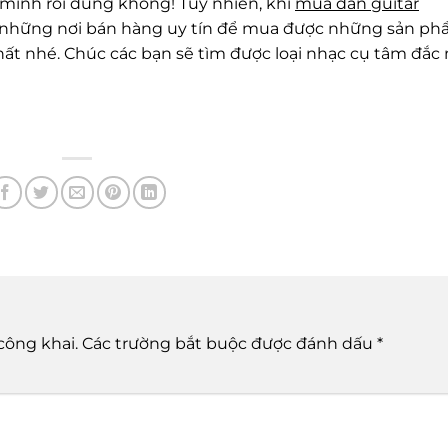
 mình rồi đúng không! Tuy nhiên, khi
mua đàn guitar
 những nơi bán hàng uy tín để mua được những sản p
hất nhé. Chúc các bạn sẽ tìm được loại nhạc cụ tâm đắc
công khai.
Các trường bắt buộc được đánh dấu
*