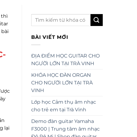
 thì
itar
 bài
BÀI VIẾT MỚI
C-
ĐỊA ĐIỂM HỌC GUITAR CHO
NGƯỜI LỚN TẠI TRÀ VINH
KHÓA HỌC ĐÀN ORGAN
CHO NGƯỜI LỚN TẠI TRÀ
VINH
được
này
Lớp học Cảm thụ âm nhạc
cho trẻ em tại Trà Vinh
ần
Demo đàn guitar Yamaha
 lại
F3000 | Trung tâm âm nhạc
Đô Rê Mi | Shop đàn guitar