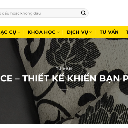
ẠC CỤ
KHÓA HỌC
DỊCH VỤ
TƯ VẤN
TƯ VẤN
CE – THIẾT KẾ KHIẾN BẠN 