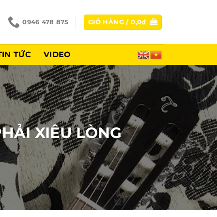
0946 478 875
GIỎ HÀNG /
0,0
₫
TIN TỨC
VIDEO
PHẢI XIÊU LÒNG