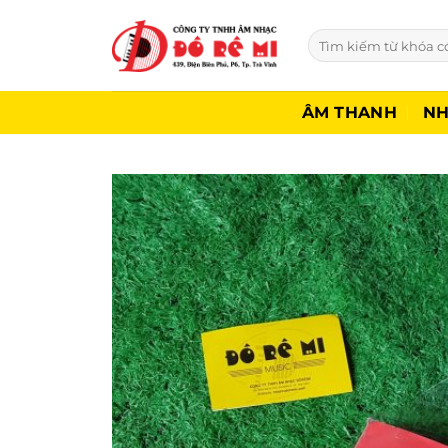
Bỏ
qua
Tìm
kiếm:
nội
dung
ÂM THANH
NH