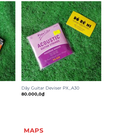
Dây Guitar Deviser PX_A30
80.000,0
₫
MAPS