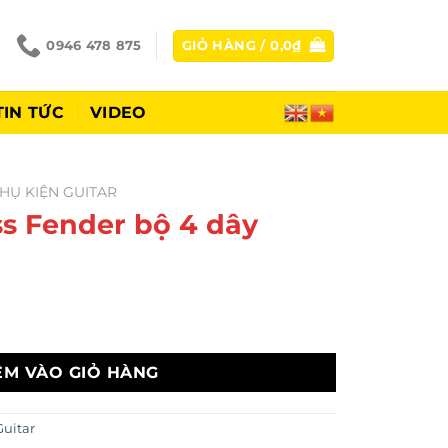
0946 478 875
GIỎ HÀNG /
0,0
₫
TIN TỨC
VIDEO
HỤ KIỆN GUITAR
ss Fender bộ 4 dây
 dây số lượng
ÊM VÀO GIỎ HÀNG
Guitar