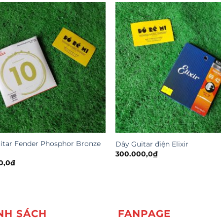
itar Fender Phosphor Bronze
Dây Guitar điện Elixir
300.000,0
₫
0,0
₫
NH SÁCH
FANPAGE