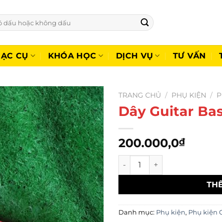
ẠC CỤ
KHÓA HỌC
DỊCH VỤ
TƯ VẤN
TRANG CHỦ
/
PHỤ KIỆN
/
P
Dây Guitar Ba
200.000,0
₫
Dây Guitar Bass Fender bộ 4
TH
Danh mục:
Phụ kiện
,
Phụ kiện 