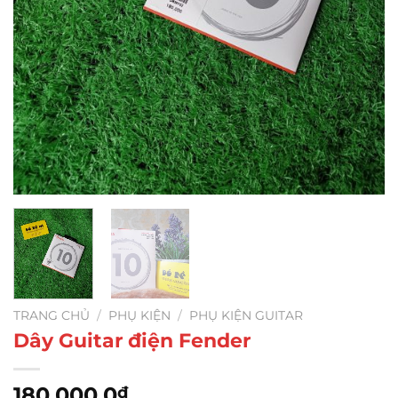
TRANG CHỦ
/
PHỤ KIỆN
/
PHỤ KIỆN GUITAR
Dây Guitar điện Fender
180.000,0
₫