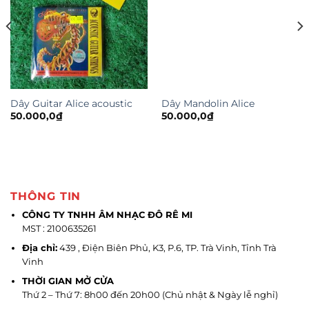
Dây Guitar Alice acoustic
Dây Mandolin Alice
50.000,0
₫
50.000,0
₫
THÔNG TIN
CÔNG TY TNHH ÂM NHẠC ĐÔ RÊ MI
MST : 2100635261
Địa chỉ:
439 , Điện Biên Phủ, K3, P.6, TP. Trà Vinh, Tỉnh Trà
Vinh
THỜI GIAN MỞ CỬA
Thứ 2 – Thứ 7: 8h00 đến 20h00 (Chủ nhật & Ngày lễ nghỉ)